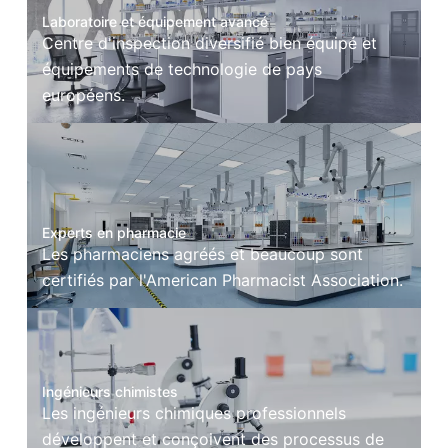
Laboratoire et équipement avancé
Centre d'inspection diversifié bien équipé et
équipements de technologie de pays
européens.
Experts en pharmacie
Les pharmaciens agréés et beaucoup sont
certifiés par l'American Pharmacist Association.
Ingénieurs chimistes
Les ingénieurs chimiques professionnels
développent et conçoivent des processus de