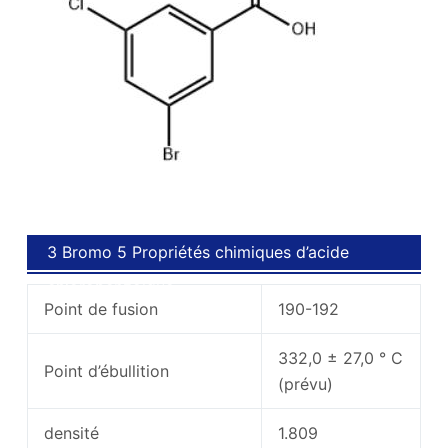
3 Bromo 5 Propriétés chimiques d’acide
chlorobenzoïque
Point de fusion
190-192
332,0 ± 27,0 ° C
Point d’ébullition
(prévu)
densité
1.809