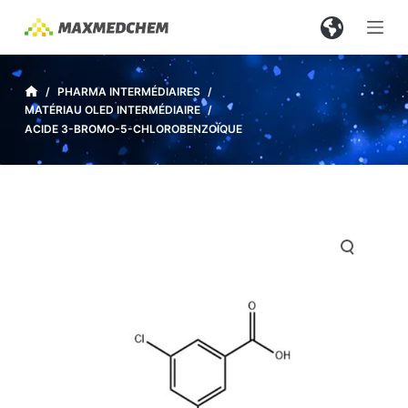
P
a
s
s
/
PHARMA INTERMÉDIAIRES
/
MATÉRIAU OLED INTERMÉDIAIRE
/
e
ACIDE 3-BROMO-5-CHLOROBENZOÏQUE
r
a
u
c
o
n
t
e
n
u