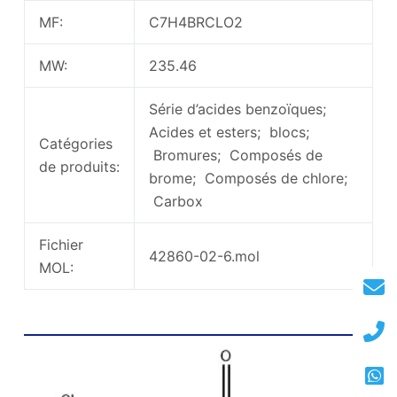
MF:
C7H4BRCLO2
MW:
235.46
Série d’acides benzoïques;
Acides et esters; blocs;
Catégories
Bromures; Composés de
de produits:
brome; Composés de chlore;
Carbox
Fichier
42860-02-6.mol
MOL:
3 Bromo 5 Structure chimique d’acide
chlorobenzoïque