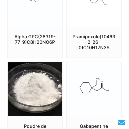
Alpha GPC(28319-
Pramipexole(10463
77-9)C8H20NO6P
2-26-
0)C10H17N3S
Poudre de
Gabapentine