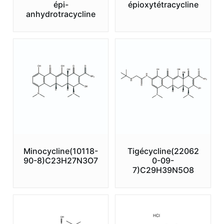
épi-
épioxytétracycline
anhydrotracycline
Minocycline(10118-
Tigécycline(22062
90-8)C23H27N3O7
0-09-
7)C29H39N5O8