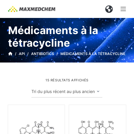
P
a
s
Médicaments à la
s
e
tétracycline
r
a
/
API
/
ANTIBIOTICS
/
MÉDICAMENTS À LA TÉTRACYCLINE
u
c
o
15 RÉSULTATS AFFICHÉS
n
t
e
n
u