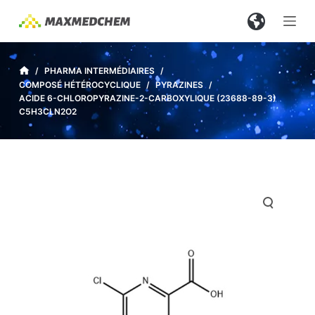
P
a
s
s
/
PHARMA INTERMÉDIAIRES
/
COMPOSÉ HÉTÉROCYCLIQUE
/
PYRAZINES
/
e
ACIDE 6-CHLOROPYRAZINE-2-CARBOXYLIQUE (23688-89-3)
r
C5H3CLN2O2
a
u
c
o
n
t
e
n
u