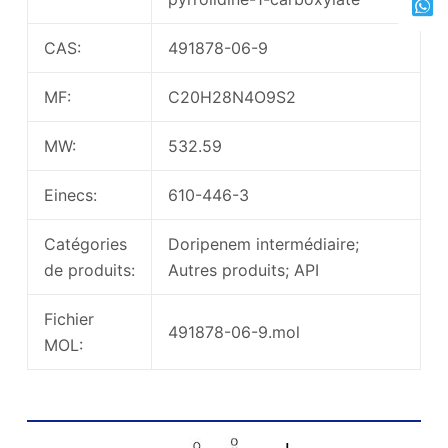
CAS:
491878-06-9
MF:
C20H28N4O9S2
MW:
532.59
Einecs:
610-446-3
Catégories
Doripenem intermédiaire;
de produits:
Autres produits; API
Fichier
491878-06-9.mol
MOL:
ACS-PNZ-PYRROLIDYL- (BOC) -NSO2NH2
Structure chimique