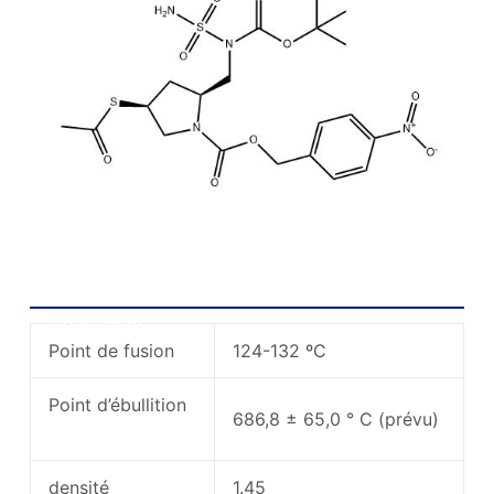
Propriétés chimiques de la chaîne latérale
doripenem
Point de fusion
124-132 ºC
Point d’ébullition
686,8 ± 65,0 ° C (prévu)
densité
1.45