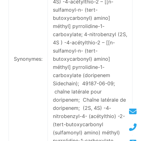
4S) -4-acétylthio-2 – [[n-
sulfamoyl-n- (tert-
butoxycarbonyl) amino]
méthyl] pyrrolidine-1-
carboxylate; 4-nitrobenzyl (2S,
4S ) -4-acétylthio-2 – [[n-
sulfamoyl-n- (tert-
Synonymes:
butoxycarbonyl) amino]
méthyl] pyrrolidine-1-
carboxylate (doripenem
Sidechain); 49187-06-09;
chaîne latérale pour
doripenem; Chaîne latérale de
doripenem; (2S, 4S) -4-
nitrobenzyl-4- (acétylthio) -2-
(tert-butoxycarbonyl
(sulfamonyl) amino) méthyl)
pyrrolidine-1-carboxylate