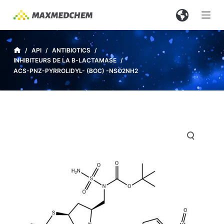
P
a
s
s
/
API
/
ANTIBIOTICS
/
INHIBITEURS DE LA Β-LACTAMASE
/
e
ACS-PNZ-PYRROLIDYL- (BOC) -NSO2NH2
r
a
u
c
o
n
t
e
n
u