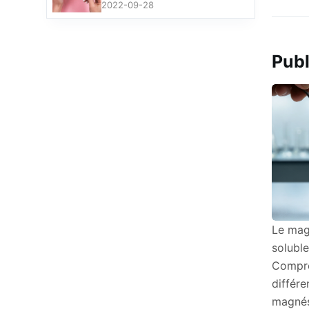
2022-09-28
Publ
Le mag
soluble
Compre
différ
magné