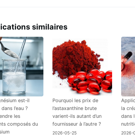
ications similaires
nésium est-il
Pourquoi les prix de
Appli
 dans l’eau ?
l’astaxanthine brute
la cr
ndre les
varient-ils autant d’un
dans 
ents composés du
fournisseur à l’autre ?
nutrit
sium
2026-05-25
2026-