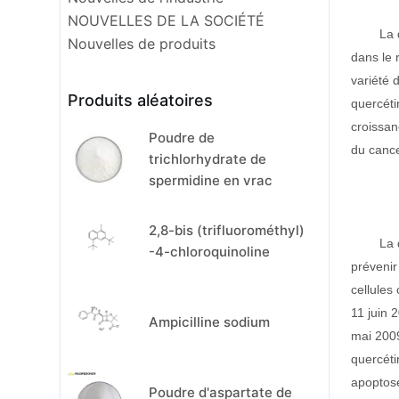
NOUVELLES DE LA SOCIÉTÉ
La 
Nouvelles de produits
dans le 
variété 
Produits aléatoires
quercéti
croissan
Poudre de
du cance
trichlorhydrate de
spermidine en vrac
2,8-bis (trifluorométhyl)
La 
-4-chloroquinoline
prévenir
cellules
11 juin 
Ampicilline sodium
mai 2009
quercéti
apoptose
Poudre d'aspartate de