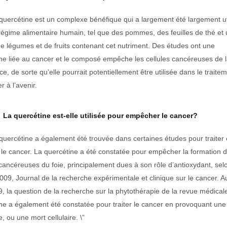
quercétine est un complexe bénéfique qui a largement été largement ut
régime alimentaire humain, tel que des pommes, des feuilles de thé et
de légumes et de fruits contenant cet nutriment. Des études ont une
ne liée au cancer et le composé empêche les cellules cancéreuses de 
ce, de sorte qu’elle pourrait potentiellement être utilisée dans le traite
r à l’avenir.
La quercétine est-elle utilisée pour empêcher le cancer?
quercétine a également été trouvée dans certaines études pour traiter 
 le cancer. La quercétine a été constatée pour empêcher la formation 
 cancéreuses du foie, principalement dues à son rôle d’antioxydant, selo
2009, Journal de la recherche expérimentale et clinique sur le cancer. A
, la question de la recherche sur la phytothérapie de la revue médicale
ne a également été constatée pour traiter le cancer en provoquant une
, ou une mort cellulaire. \”