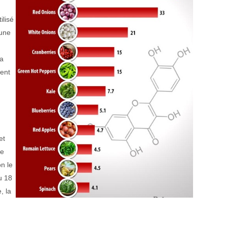
ilisé
 une
la
ment
et
de
n le
u 18
, la