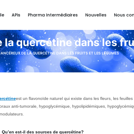
le
APis
Pharma Intermédiaires
Nouvelles
Nous con
 la quercétine dans les fru
CANCÉREUX DE LA QUERCÉTINE DANS LES FRUITS ET LES LÉGUMES
ercétine
est un flavonoïde naturel qui existe dans les fleurs, les feuilles
oraux anti-tumorale, hypoglycémique, hypolipidémiques, hypoglycémiq
odulateurs.
Qu’en est-il des sources de quercétine?