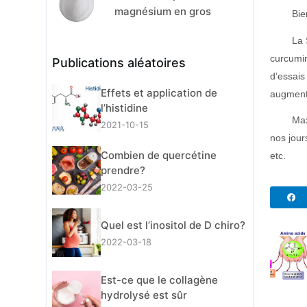
magnésium en gros
Bie
La 
curcumin
Publications aléatoires
d’essais
Effets et application de
augmenté
l’histidine
Max
2021-10-15
nos jour
Combien de quercétine
etc.
prendre?
2022-03-25
Quel est l’inositol de D chiro?
2022-03-18
Est-ce que le collagène
hydrolysé est sûr