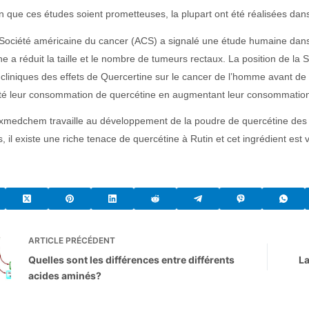
n que ces études soient prometteuses, la plupart ont été réalisées dan
Société américaine du cancer (ACS) a signalé une étude humaine dans l
e a réduit la taille et le nombre de tumeurs rectaux. La position de la 
 cliniques des effets de Quercertine sur le cancer de l’homme avant 
 leur consommation de quercétine en augmentant leur consommation qu
medchem travaille au développement de la poudre de quercétine des sour
s, il existe une riche tenace de quercétine à Rutin et cet ingrédient e
ARTICLE
PRÉCÉDENT
Quelles sont les différences entre différents
La
acides aminés?