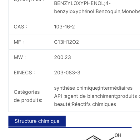
BENZYLOXYPHENOL;4-
benzyloxyphénol;Benzoquin;Monob
CAS :
103-16-2
MF :
C13H12O2
MW :
200.23
EINECS :
203-083-3
synthèse chimique;intermédiaires
Catégories
API ;agent de blanchiment;produits 
de produits:
beauté;Réactifs chimiques
Structure chimique