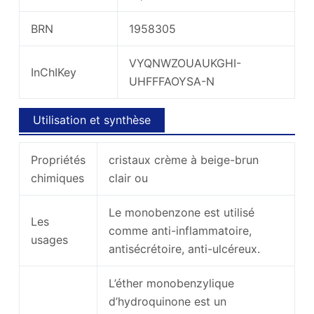
BRN
1958305
VYQNWZOUAUKGHI-
InChIKey
UHFFFAOYSA-N
Utilisation et synthèse
Propriétés
cristaux crème à beige-brun
chimiques
clair ou
Le monobenzone est utilisé
Les
comme anti-inflammatoire,
usages
antisécrétoire, anti-ulcéreux.
L’éther monobenzylique
d’hydroquinone est un