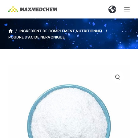
P
a
s
s
/
INGRÉDIENT DE COMPLÉMENT NUTRITIONNEL
/
POUDRE D'ACIDE NERVONIQUE
e
r
a
u
c
o
n
t
e
n
u