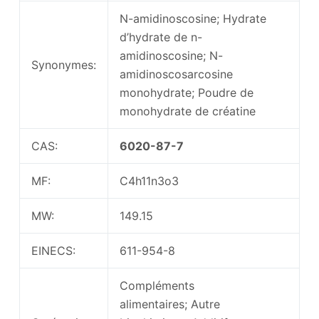
N-amidinoscosine; Hydrate
d’hydrate de n-
amidinoscosine; N-
Synonymes:
amidinoscosarcosine
monohydrate; Poudre de
monohydrate de créatine
CAS:
6020-87-7
MF:
C4h11n3o3
MW:
149.15
EINECS:
611-954-8
Compléments
alimentaires; Autre