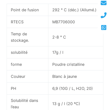
Point de fusion
292 ° C (déc.) (Allumé.)
RTECS
MB7706000
Temp de
2-8 ° C
stockage.
solubilité
17g / l
forme
Poudre cristalline
Couleur
Blanc à jaune
PH
6,9 (10G / L, H2O, 20)
Solubilité dans
13 g / l (20 ºC)
l’eau