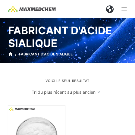
P
a
s
FABRICANT D'ACIDE
s
e
SIALIQUE
r
a
/
FABRICANT D'ACIDE SIALIQUE
u
c
o
VOICI LE SEUL RÉSULTAT
n
t
e
n
u