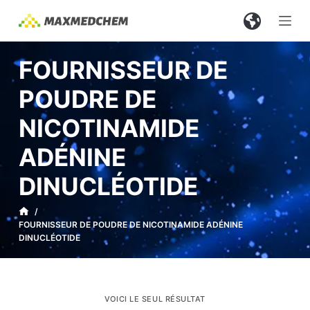
P
a
s
FOURNISSEUR DE
s
e
POUDRE DE
r
NICOTINAMIDE
a
u
ADÉNINE
c
o
DINUCLÉOTIDE
n
/
t
FOURNISSEUR DE POUDRE DE NICOTINAMIDE ADÉNINE
e
DINUCLÉOTIDE
n
u
VOICI LE SEUL RÉSULTAT