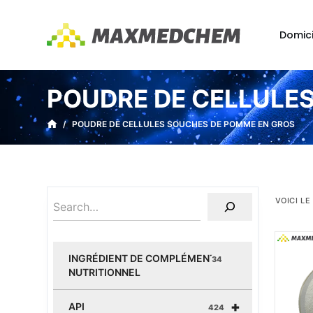
P
a
Domici
s
s
e
POUDRE DE CELLULE
r
a
/
POUDRE DE CELLULES SOUCHES DE POMME EN GROS
u
c
o
n
VOICI LE
t
e
n
INGRÉDIENT DE COMPLÉMENT
34
u
NUTRITIONNEL
+
API
424