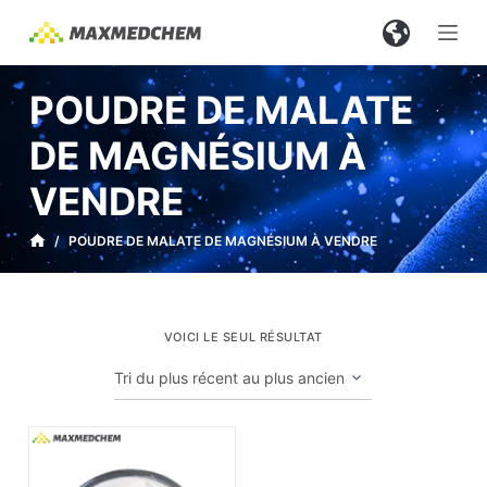
P
a
s
POUDRE DE MALATE
s
e
DE MAGNÉSIUM À
r
VENDRE
a
u
/
POUDRE DE MALATE DE MAGNÉSIUM À VENDRE
c
o
n
t
VOICI LE SEUL RÉSULTAT
e
n
u