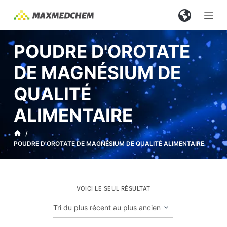
P
a
s
POUDRE D'OROTATE
s
e
DE MAGNÉSIUM DE
r
QUALITÉ
a
u
ALIMENTAIRE
c
o
/
n
POUDRE D'OROTATE DE MAGNÉSIUM DE QUALITÉ ALIMENTAIRE
t
e
n
VOICI LE SEUL RÉSULTAT
u