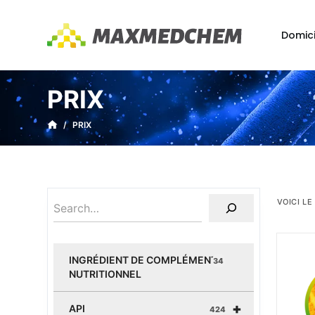
P
a
Domici
s
s
e
PRIX
r
a
/
PRIX
u
c
o
n
VOICI LE
t
e
n
INGRÉDIENT DE COMPLÉMENT
34
u
NUTRITIONNEL
+
API
424