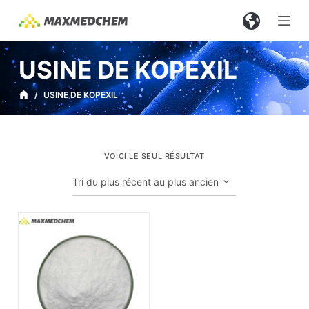
P
a
s
USINE DE KOPEXIL
s
e
/
USINE DE KOPEXIL
r
a
u
VOICI LE SEUL RÉSULTAT
c
o
n
t
e
n
u