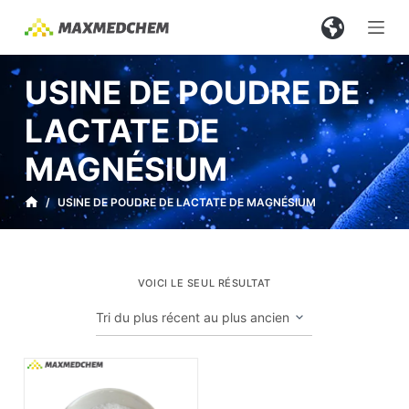
P
a
s
USINE DE POUDRE DE
s
e
LACTATE DE
r
MAGNÉSIUM
a
u
/
USINE DE POUDRE DE LACTATE DE MAGNÉSIUM
c
o
n
t
VOICI LE SEUL RÉSULTAT
e
n
u