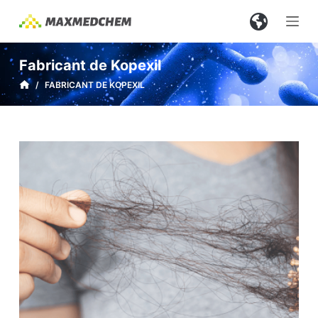
P
a
s
Fabricant de Kopexil
s
/
FABRICANT DE KOPEXIL
e
r
a
u
c
o
n
t
e
n
u