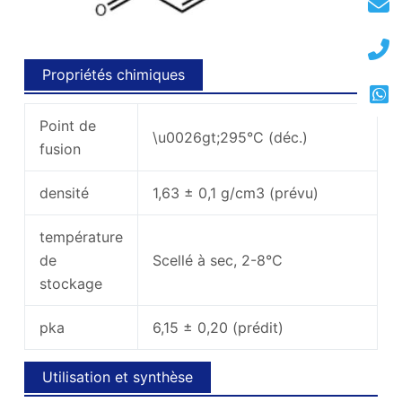
Propriétés chimiques
Point de
\u0026gt;295°C (déc.)
fusion
densité
1,63 ± 0,1 g/cm3 (prévu)
température
de
Scellé à sec, 2-8°C
stockage
pka
6,15 ± 0,20 (prédit)
Utilisation et synthèse