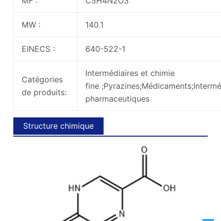
MF :
C5H4N2O3
MW :
140.1
EINECS :
640-522-1
Intermédiaires et chimie
Catégories
fine ;Pyrazines;Médicaments;Intermé
de produits:
pharmaceutiques
Structure chimique