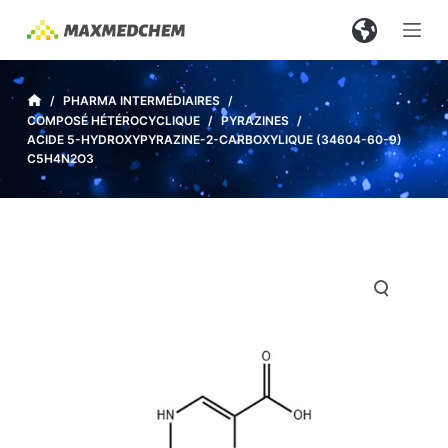
P
a
s
s
/
PHARMA INTERMÉDIAIRES
/
COMPOSÉ HÉTÉROCYCLIQUE
/
PYRAZINES
/
e
ACIDE 5-HYDROXYPYRAZINE-2-CARBOXYLIQUE (34604-60-9)
r
C5H4N2O3
a
u
c
o
n
t
e
n
u