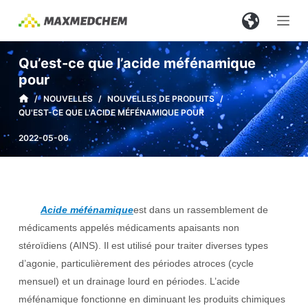
P
a
s
Qu’est-ce que l’acide méfénamique
s
pour
e
/
NOUVELLES
/
NOUVELLES DE PRODUITS
/
r
QU'EST-CE QUE L'ACIDE MÉFÉNAMIQUE POUR
a
2022-05-06
u
c
o
n
Acide méfénamique
est dans un rassemblement de
t
médicaments appelés médicaments apaisants non
e
stéroïdiens (AINS). Il est utilisé pour traiter diverses types
n
d’agonie, particulièrement des périodes atroces (cycle
u
mensuel) et un drainage lourd en périodes. L’acide
méfénamique fonctionne en diminuant les produits chimiques