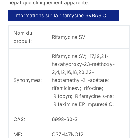
hépatique cliniquement apparente.
Informations sur la rifamycine SVBASIC
Nom du
Rifamycine SV
produit:
Rifamycine SV; 17,19,21-
hexahydroxy-23-méthoxy-
2,4,12,16,18,20,22-
Synonymes:
heptaméthyl-21-acétate;
rifamicinesv; rifocine;
Rifocyn; Rifamycine s-na;
Rifaximine EP impureté C;
CAS:
6998-60-3
MF:
C37H47NO12