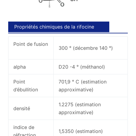
Propriétés chimiques de la rifocine
Point de fusion
300 ° (décembre 140 °)
alpha
D20 -4 ° (méthanol)
Point
701,9 ° C (estimation
d’ébullition
approximative)
1.2275 (estimation
densité
approximative)
indice de
1,5350 (estimation)
réfraction