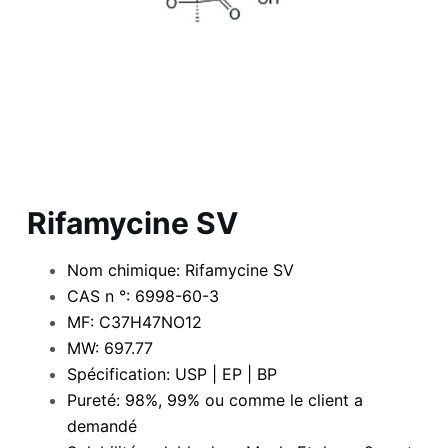
Rifamycine SV
Nom chimique: Rifamycine SV
CAS n °: 6998-60-3
MF: C37H47NO12
MW: 697.77
Spécification: USP | EP | BP
Pureté: 98%, 99% ou comme le client a
demandé