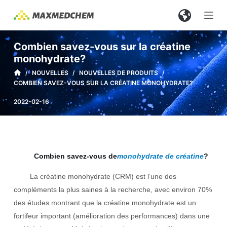
P
a
s
Combien savez-vous sur la créatine
s
monohydrate?
e
/
NOUVELLES
/
NOUVELLES DE PRODUITS
/
r
COMBIEN SAVEZ-VOUS SUR LA CRÉATINE MONOHYDRATE?
a
2022-02-16
u
c
o
n
t
Combien savez-vous de
monohydrate de créatine
?
e
La créatine monohydrate (CRM) est l’une des
n
compléments la plus saines à la recherche, avec environ 70%
u
des études montrant que la créatine monohydrate est un
fortifeur important (amélioration des performances) dans une